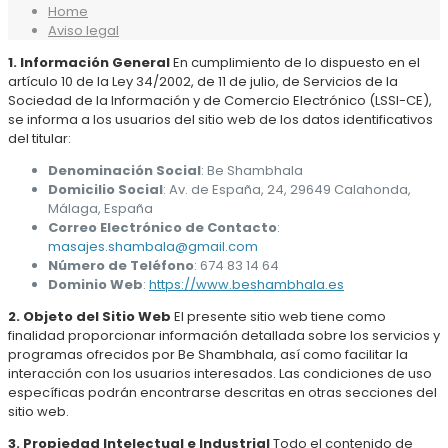
Home
Aviso legal
1. Información General
En cumplimiento de lo dispuesto en el
artículo 10 de la Ley 34/2002, de 11 de julio, de Servicios de la
Sociedad de la Información y de Comercio Electrónico (LSSI-CE),
se informa a los usuarios del sitio web de los datos identificativos
del titular:
Denominación Social
: Be Shambhala
Domicilio Social
: Av. de España, 24, 29649 Calahonda,
Málaga, España
Correo Electrónico de Contacto
:
masajes.shambala@gmail.com
Número de Teléfono
: 674 83 14 64
Dominio Web
:
https://www.beshambhala.es
2. Objeto del Sitio Web
El presente sitio web tiene como
finalidad proporcionar información detallada sobre los servicios y
programas ofrecidos por Be Shambhala, así como facilitar la
interacción con los usuarios interesados. Las condiciones de uso
específicas podrán encontrarse descritas en otras secciones del
sitio web.
3. Propiedad Intelectual e Industrial
Todo el contenido de