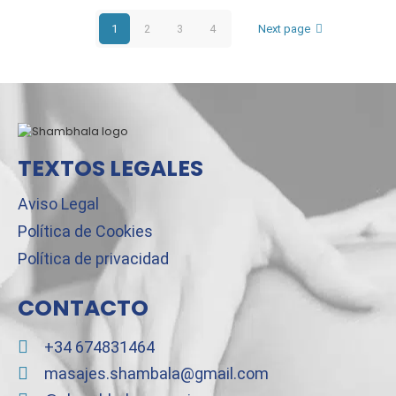
1
2
3
4
Next page
TEXTOS LEGALES
Aviso Legal
Política de Cookies
Política de privacidad
CONTACTO
+34 674831464
masajes.shambala@gmail.com